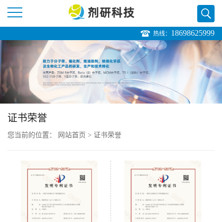
18698625999
热线：
公
司
首
页
证书荣誉
您当前的位置：
网站首页
>
证书荣誉
公
司
介
绍