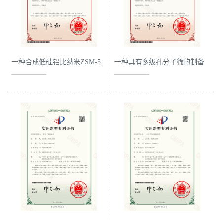
公
司
一种合成低硅铝比纳米ZSM-5
一种具有多级孔分子筛的制备
动
分子筛的方法和应用-专利证
方法-专利证书.
态
书.
产
品
展
厅
证