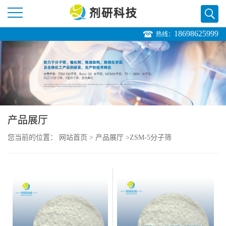
18698625999
热线：
公
司
首
页
产品展厅
您当前的位置：
网站首页
>
产品展厅
>
ZSM-5分子筛
公
司
介
绍