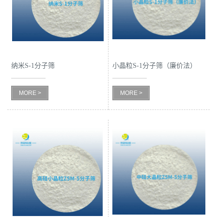
公
司
动
纳米S-1分子筛
小晶粒S-1分子筛（廉价法）
态
MORE >
MORE >
产
品
展
厅
证