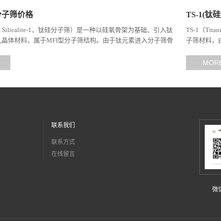
)分子筛价格
TS-1(
nium Silicalite-1，钛硅分子筛）是一种以硅氧骨架为基础、引入钛
TS-1（Ti
晶体材料，属于MFI型分子筛结构。由于钛元素进入分子筛骨
子筛材料，
-O-Ti结构，TS-1在选择性氧...
入分子筛晶格
MOR
联系我们
联系方式
在线留言
微