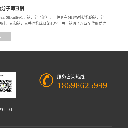
钛硅)分子筛直销
tanium Silicalite-1，钛硅分子筛）是一种具有MFI拓扑结构的钛硅分
由硅元素和钛元素共同构成骨架结构。由于钛原子以四配位形式进
，使其具备独特的催化性能和分子...
E
服务咨询热线
18698625999
信扫一扫