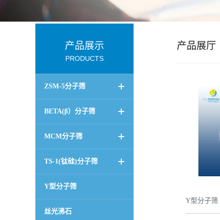
公
司
产品展示
产品展厅
PRODUCTS
动
ZSM-5分子筛
态
BETA(β）分子筛
产
MCM分子筛
品
TS-1(钛硅)分子筛
展
Y型分子筛
厅
Y型分子筛
丝光沸石
证