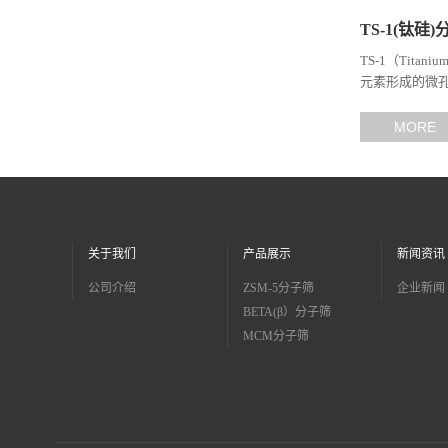
TS-1(钛硅
TS-1（Tita
元素形成的微孔
架后形成独特的Si
MORE
关于我们
产品展示
新闻资讯
公司介绍
ZSM-5分子筛
企业新闻
BETA(β）分子筛
MCM分子筛