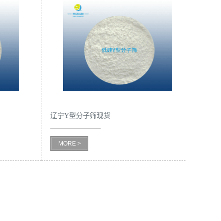
辽宁Y型分子筛现货
MORE >