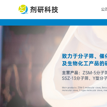
公
公
司
首
页
公
司
介
绍