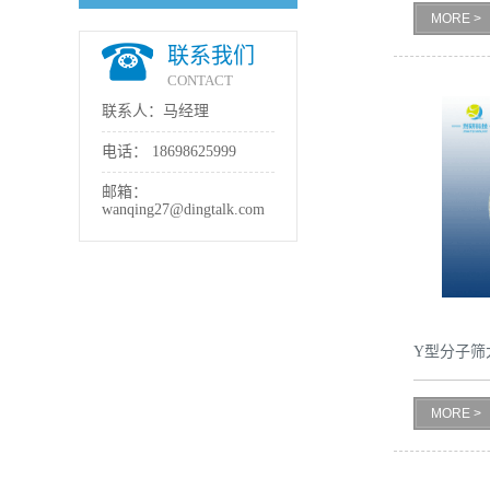
MORE >
书
联系我们
CONTACT
荣
联系人：马经理
誉
电话：
18698625999
邮箱：
联
wanqing27@dingtalk.com
系
方
Y型分子筛
式
MORE >
在
线