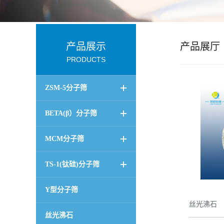
公
司
产品展示
产品展厅
PRODUCTS
动
ZSM-5分子筛
态
BETA(β）分子筛
产
MCM分子筛
品
TS-1(钛硅)分子筛
展
Y型分子筛
厅
丝光沸石
丝光沸石
证