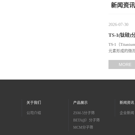
新闻资讯
留
2026-07-30
言
TS-1(钛硅
TS-1（Tita
元素形成的微孔
架后形成独特的Si
MORE
关于我们
产品展示
新闻资讯
公司介绍
ZSM-5分子筛
企业新闻
BETA(β）分子筛
MCM分子筛