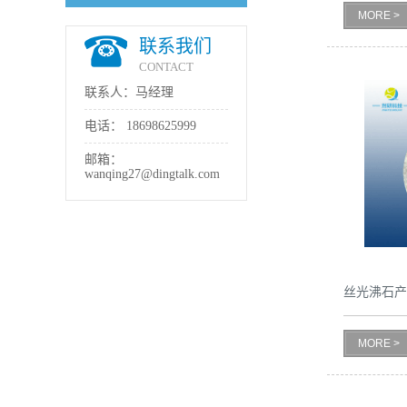
MORE >
书
联系我们
CONTACT
荣
联系人：马经理
誉
电话：
18698625999
邮箱：
联
wanqing27@dingtalk.com
系
方
丝光沸石
式
MORE >
在
线