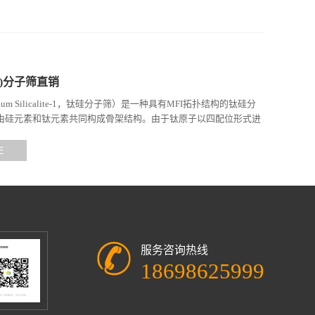
钛硅)分子筛直销
tanium Silicalite-1，钛硅分子筛）是一种具有MFI拓扑结构的钛硅分
由硅元素和钛元素共同构成骨架结构。由于钛原子以四配位形式进
，使其具备独特的催化性能和分子...
E
服务咨询热线
18698625999