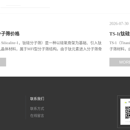
2026-07-30
)分子筛价格
TS-1(
nium Silicalite-1，钛硅分子筛）是一种以硅氧骨架为基础、引入钛
TS-1（Ti
晶体材料，属于MFI型分子筛结构。由于钛元素进入分子筛骨
子筛材料，
-O-Ti结构，TS-1在选择性氧...
入分子筛晶格
MOR
联系我们
联系方式
在线留言