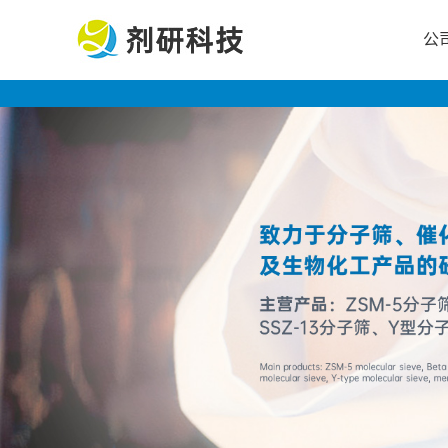
公
公
司
首
页
公
司
介
绍