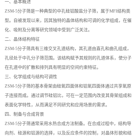
一、基本概述
公
ZSM-5分子筛是一种典型的中孔硅铝酸盐分子筛，属于MFI结构类
型。自被发现以来，因其独特的晶体结构和可调的化学组成，在催
司
化、吸附及分离等研究领域中受到广泛关注。
二、晶体结构特征
动
ZSM-5分子筛具有三维交叉孔道结构，其孔道由直孔和曲孔组成，
态
孔径处于中孔分子筛范围。该结构赋予其规则的孔道体系，使分子
在孔道中的扩散和排列具有明显的空间约束特征。
产
三、化学组成与结构可调性
ZSM-5分子筛的基本骨架由硅氧四面体和铝氧四面体通过共享氧原
品
子连接而成。通过调节硅铝比，可在一定范围内改变其骨架组成和
展
表面化学特性，从而满足不同研究和应用场景的需求。
四、制备与合成背景
厅
ZSM-5分子筛通常采用水热合成方法制备。在合成过程中，结构导
向剂、硅源和铝源的选择，以及反应条件的控制，对晶体形貌和结
证