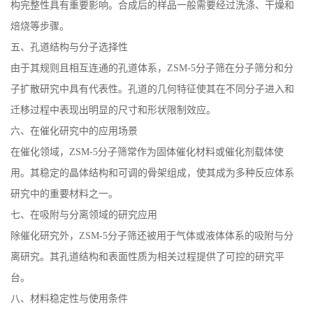
构完整性具有重要影响。合成后的样品一般需要经过洗涤、干燥和
书
焙烧等步骤。
五、孔道结构与分子选择性
荣
由于其规则且相互连通的孔道体系，ZSM-5分子筛在分子筛分和分
子扩散研究中具有代表性。孔道的几何特征使其在不同分子进入和
誉
迁移过程中表现出明显的尺寸和形状限制效应。
联
六、在催化研究中的应用场景
在催化领域，ZSM-5分子筛常作为固体催化材料或催化剂载体使
系
用。其稳定的晶体结构和可调的骨架组成，使其成为多种反应体系
研究中的重要材料之一。
方
七、在吸附与分离领域的研究应用
式
除催化研究外，ZSM-5分子筛还被用于气体或液体体系的吸附与分
离研究。其孔道结构和表面性质为相关过程提供了可控的研究平
在
台。
八、材料稳定性与使用条件
线