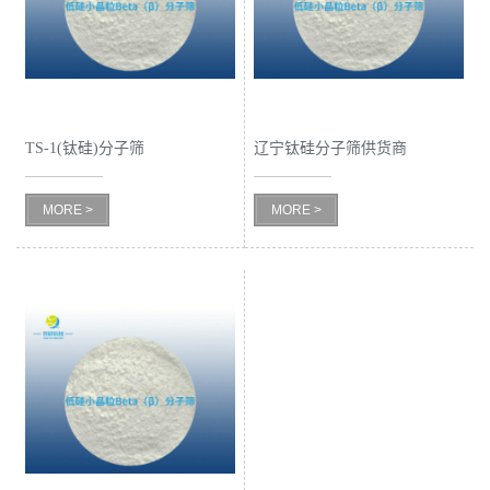
公
司
动
TS-1(钛硅)分子筛
辽宁钛硅分子筛供货商
态
MORE >
MORE >
产
品
展
厅
证