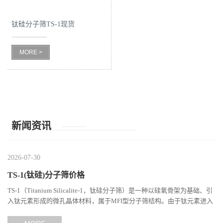
书
钛硅分子筛TS-1现货
荣
MORE >
誉
联
系
新闻资讯
方
2026-07-30
式
TS-1(钛硅)分子筛价格
TS-1（Titanium Silicalite-1，钛硅分子筛）是一种以硅氧骨架为基础、引
在
入钛元素形成的微孔晶体材料，属于MFI型分子筛结构。由于钛元素进入
分子筛骨架后形成独特的Si-O-Ti结构，TS-1在选择性氧...
线