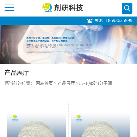
18698625999
热线：
公
司
首
页
产品展厅
您当前的位置：
网站首页
>
产品展厅
>
TS-1(钛硅)分子筛
公
司
介
绍