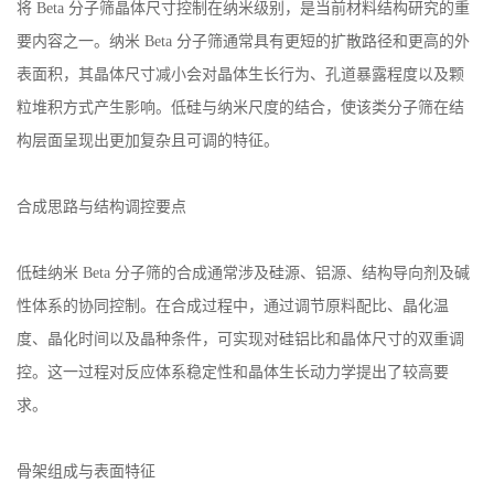
将 Beta 分子筛晶体尺寸控制在纳米级别，是当前材料结构研究的重
书
要内容之一。纳米 Beta 分子筛通常具有更短的扩散路径和更高的外
表面积，其晶体尺寸减小会对晶体生长行为、孔道暴露程度以及颗
荣
粒堆积方式产生影响。低硅与纳米尺度的结合，使该类分子筛在结
构层面呈现出更加复杂且可调的特征。
誉
联
合成思路与结构调控要点
系
低硅纳米 Beta 分子筛的合成通常涉及硅源、铝源、结构导向剂及碱
性体系的协同控制。在合成过程中，通过调节原料配比、晶化温
方
度、晶化时间以及晶种条件，可实现对硅铝比和晶体尺寸的双重调
式
控。这一过程对反应体系稳定性和晶体生长动力学提出了较高要
求。
在
骨架组成与表面特征
线