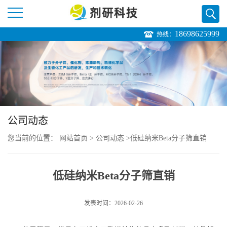
18698625999
热线：
公
司
首
页
公司动态
您当前的位置：
网站首页
>
公司动态
>
低硅纳米Beta分子筛直销
公
司
低硅纳米Beta分子筛直销
介
发表时间：2026-02-26
绍