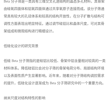
Beta 分子筛是一类具有三维交叉孔道结构的晶态多孔材料，其骨架
公
由硅氧四面体和铝氧四面体通过共享氧原子连接而成。该分子筛通
常具有较大的孔径体系和较高的结构开放性，在分子扩散与结构可
司
调性方面表现出明显特征。通过调节硅铝比和晶体尺度，可对其骨
架组成和微观结构进行精细设计。
动
态
低硅化设计的研究背景
产
低硅 Beta 分子筛指的是硅铝比较低、骨架中铝含量相对较高的一类
材料体系。降低硅铝比会对分子筛的骨架电荷分布、局部结构环境
品
以及表面性质产生显著影响。近年来，随着对分子筛结构调控需求
展
的提升，低硅化设计逐渐成为 Beta 分子筛研究中的一个重要方向。
厅
纳米尺度对结构特性的影响
证