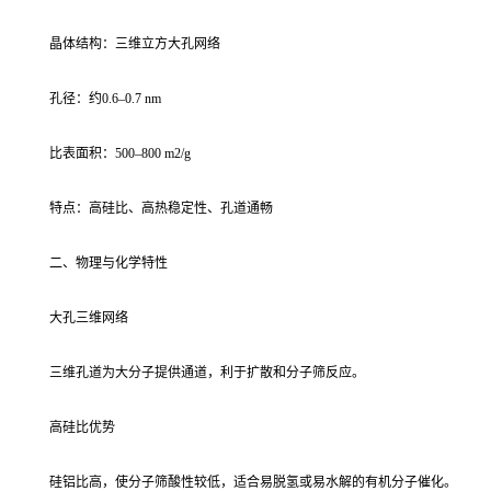
晶体结构：三维立方大孔网络
孔径：约0.6–0.7 nm
比表面积：500–800 m2/g
特点：高硅比、高热稳定性、孔道通畅
二、物理与化学特性
大孔三维网络
三维孔道为大分子提供通道，利于扩散和分子筛反应。
高硅比优势
硅铝比高，使分子筛酸性较低，适合易脱氢或易水解的有机分子催化。