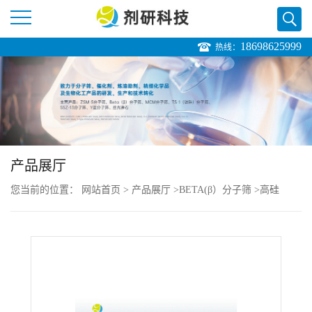
18698625999
热线：
公
司
首
页
产品展厅
您当前的位置：
网站首页
>
产品展厅
>
BETA(β）分子筛
>
高硅
公
Beta（β）分子筛
>
Beta（β）分子筛 高硅Beta（β）分子筛
司
介
绍