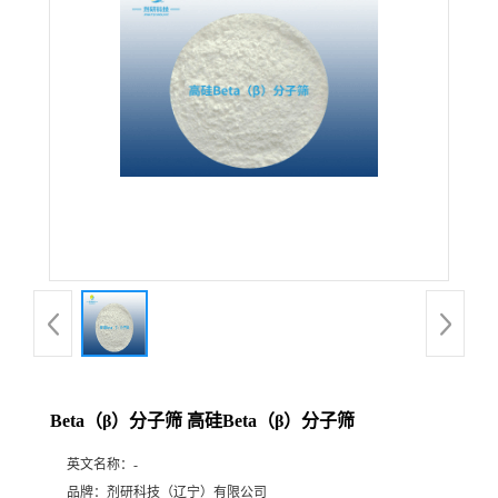
公
司
动
态
产
品
展
Beta（β）分子筛 高硅Beta（β）分子筛
厅
英文名称：
-
证
品牌：
剂研科技（辽宁）有限公司