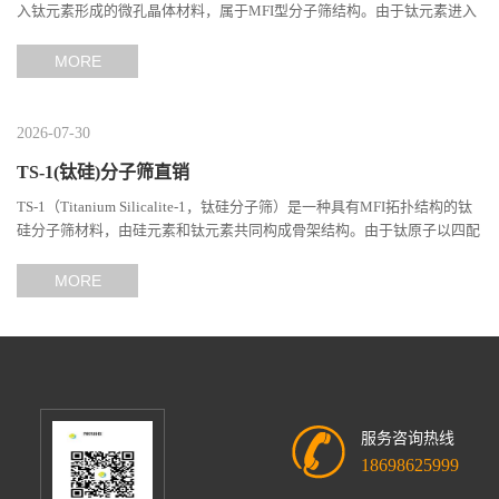
入钛元素形成的微孔晶体材料，属于MFI型分子筛结构。由于钛元素进入
分子筛骨架后形成独特的Si-O-Ti结构，TS-1在选择性氧...
MORE
2026-07-30
TS-1(钛硅)分子筛直销
TS-1（Titanium Silicalite-1，钛硅分子筛）是一种具有MFI拓扑结构的钛
硅分子筛材料，由硅元素和钛元素共同构成骨架结构。由于钛原子以四配
位形式进入分子筛晶格，使其具备独特的催化性能和分子...
MORE
服务咨询热线
18698625999