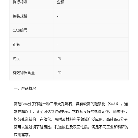
执行标准
企标
留
-
包装规格
言
CAS编号
-
别名
-%
纯度
-%
有效物质含量
一、产品概况
高硅Beta分子筛是一种三维大孔沸石，具有较高的硅铝比（Si/Al），通
常在50以上，甚至可达到纯硅Beta。它以其良好的热稳定性、耐酸性和
均匀孔道结构，在催化、吸附及材料科学领域广泛应用。高硅Beta分子
筛可以通过调节硅铝比、孔道酸性及表面性质，满足不同工业和科研的
应用需求。