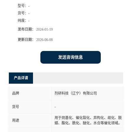
型号：
-
书
货号：
-
纯度：
-
荣
发布日期：
2024-01-19
誉
更新日期：
2026-06-08
联
发送咨询信息
系
产品详请
方
品牌
剂研科技（辽宁）有限公司
式
-
货号
在
用于烷基化、催化裂化、异构化、歧化、脱
用途
蜡、酯化、酰化、醚化，水合等催化领域。
线