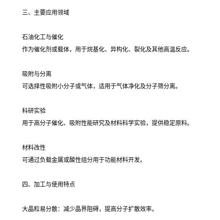
三、主要应用领域
石油化工与催化
作为催化剂或载体，用于烷基化、异构化、裂化及其他高温反应。
吸附与分离
可选择性吸附小分子或气体，适用于气体净化及分子筛分离。
科研实验
用于高分子催化、吸附性能研究及材料科学实验，提供稳定原料。
材料改性
可通过负载金属或酸性组分用于功能材料开发。
四、加工与使用特点
大晶粒易分散：减少晶界阻碍，提高分子扩散效率。