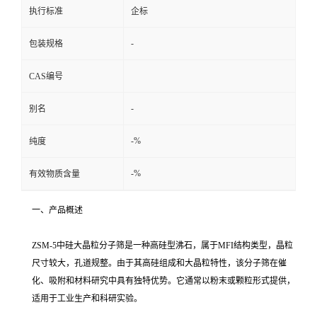
执行标准
企标
留
-
包装规格
言
CAS编号
-
别名
-%
纯度
-%
有效物质含量
一、产品概述
ZSM-5中硅大晶粒分子筛是一种高硅型沸石，属于MFI结构类型，晶粒
尺寸较大，孔道规整。由于其高硅组成和大晶粒特性，该分子筛在催
化、吸附和材料研究中具有独特优势。它通常以粉末或颗粒形式提供，
适用于工业生产和科研实验。