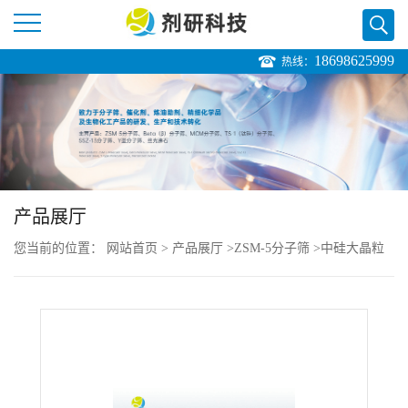
18698625999
热线：
公
司
首
页
产品展厅
您当前的位置：
网站首页
>
产品展厅
>
ZSM-5分子筛
>
中硅大晶粒
公
ZSM-5分子筛
>
ZSM-5中硅大晶粒分子筛订购报价
司
介
绍