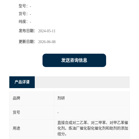
型号：
-
书
货号：
-
纯度：
-
荣
发布日期：
2024-05-11
誉
更新日期：
2026-06-08
联
发送咨询信息
系
产品详请
方
品牌
剂研
式
-
货号
在
直接合成对二乙苯、对二甲苯、对甲乙苯催
用途
化剂。炼油厂催化裂化催化剂和助剂的添加
组分。
线