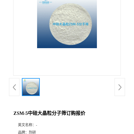
公
司
动
态
产
品
展
ZSM-5中硅大晶粒分子筛订购报价
厅
英文名称：
-
证
品牌：
剂研