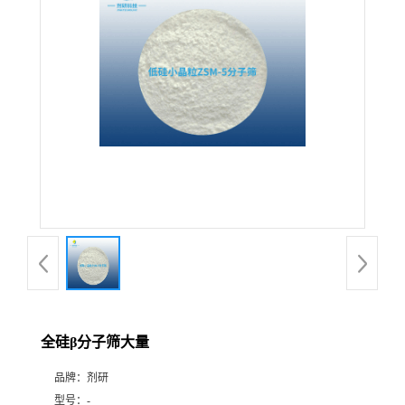
公
司
动
态
产
品
展
全硅β分子筛大量
厅
品牌：
剂研
证
型号：
-