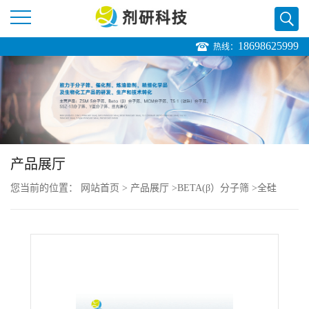
18698625999
热线：
公
司
首
页
产品展厅
您当前的位置：
网站首页
>
产品展厅
>
BETA(β）分子筛
>
全硅
公
Beta（β）分子筛
>
全硅β分子筛大量
司
介
绍