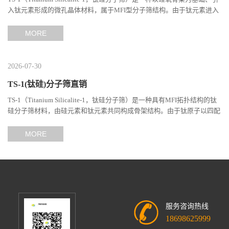
入钛元素形成的微孔晶体材料，属于MFI型分子筛结构。由于钛元素进入
分子筛骨架后形成独特的Si-O-Ti结构，TS-1在选择性氧...
MORE
2026-07-30
TS-1(钛硅)分子筛直销
TS-1（Titanium Silicalite-1，钛硅分子筛）是一种具有MFI拓扑结构的钛
硅分子筛材料，由硅元素和钛元素共同构成骨架结构。由于钛原子以四配
位形式进入分子筛晶格，使其具备独特的催化性能和分子...
MORE
服务咨询热线
18698625999