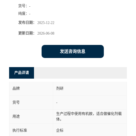
货号：
-
书
纯度：
-
发布日期：
2025-12-22
荣
更新日期：
2026-06-08
誉
发送咨询信息
联
系
产品详请
方
品牌
剂研
式
-
货号
生产过程中使用有机胺，适合做催化剂载
用途
在
体。
执行标准
企标
线