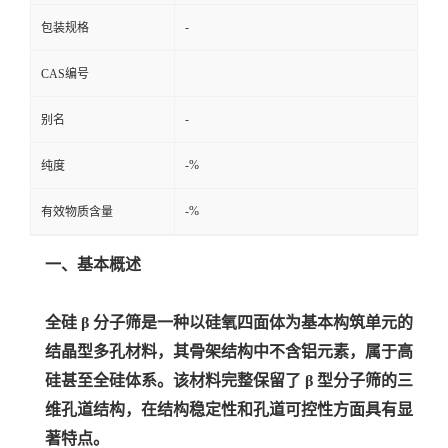
-
包装规格
留
CAS编号
言
-
别名
-%
纯度
-%
有效物质含量
一、基本概述
全硅 β 分子筛是一种以硅氧四面体为基本构筑单元的
结晶型多孔材料，其骨架结构中不含铝元素，属于高
硅甚至全硅体系。该材料完整保留了 β 型分子筛的三
维孔道结构，在结构稳定性和孔道可控性方面具有显
著特点。